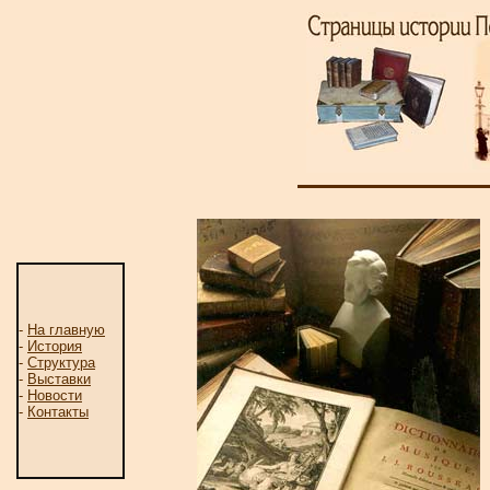
-
На главную
-
История
-
Структура
-
Выставки
-
Новости
-
Контакты